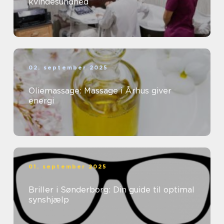
kvindesundhed
02. september 2025
Oliemassage: Massage i Århus giver
energi
01. september 2025
Briller i Sønderborg: Din guide til optimal
synshjælp