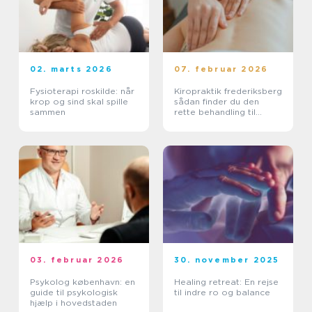
02. marts 2026
07. februar 2026
Fysioterapi roskilde: når
Kiropraktik frederiksberg
krop og sind skal spille
sådan finder du den
sammen
rette behandling til
smerter i krop og ryg
03. februar 2026
30. november 2025
Psykolog københavn: en
Healing retreat: En rejse
guide til psykologisk
til indre ro og balance
hjælp i hovedstaden