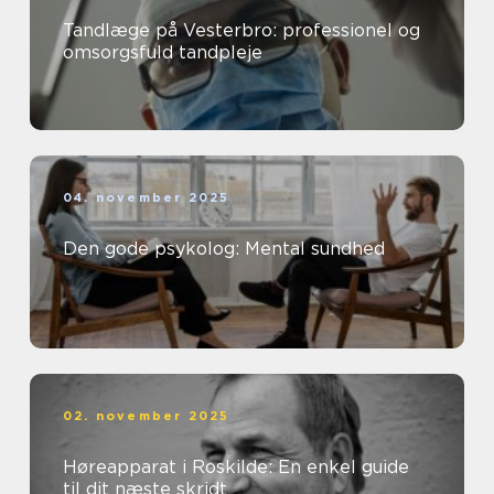
Tandlæge på Vesterbro: professionel og
omsorgsfuld tandpleje
04. november 2025
Den gode psykolog: Mental sundhed
02. november 2025
Høreapparat i Roskilde: En enkel guide
til dit næste skridt