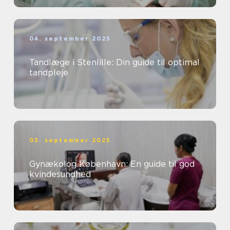
04. september 2025
Tandlæge i Stenlille: Din guide til optimal
tandpleje
03. september 2025
Gynækolog København: En guide til god
kvindesundhed