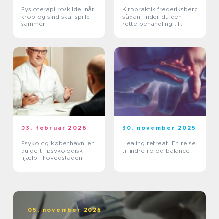
Fysioterapi roskilde: når
Kiropraktik frederiksberg
krop og sind skal spille
sådan finder du den
sammen
rette behandling til
smerter i krop og ryg
03. februar 2026
30. november 2025
Psykolog københavn: en
Healing retreat: En rejse
guide til psykologisk
til indre ro og balance
hjælp i hovedstaden
05. november 2025