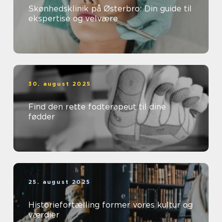
Skønhedsklinik på Østerbro: Din guide til
ekspertise og velvære
30. august 2025
Find den rette fodterapeut til dine
fødder
25. august 2025
Historiefortælling former vores kultur og
værdier