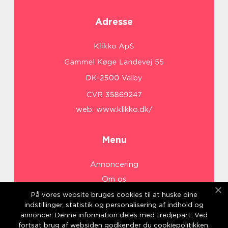
Adresse
web:
www.klikko.dk/
Menu
Annoncering
Om os
Cookies
På vores website bruges cookies til at huske dine
indstillinger, statistik og personalisering af indhold og
Kontakt os
annoncer. Denne information deles med tredjepart. Ved
Sitemap
fortsat brug af websiden godkender du cookiepolitikken.