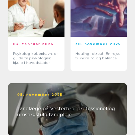
03. februar 2026
30. november 2025
Psykolog københavn: en
Healing retreat: En rejse
guide til psykologisk
til indre ro og balance
hjælp i hovedstaden
05. november 2025
Tandlæge på Vesterbro: professionel og
omsorgsfuld tandpleje