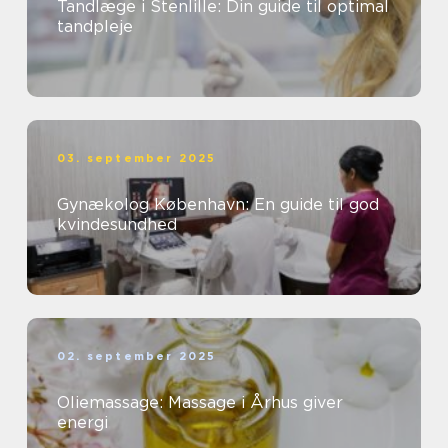
Tandlæge i Stenlille: Din guide til optimal
tandpleje
03. september 2025
Gynækolog København: En guide til god
kvindesundhed
02. september 2025
Oliemassage: Massage i Århus giver
energi