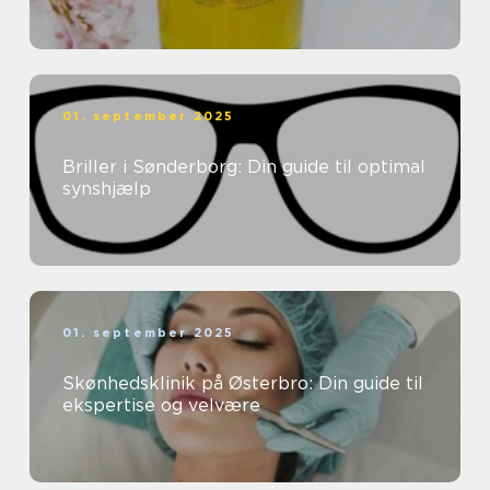
01. september 2025
Briller i Sønderborg: Din guide til optimal
synshjælp
01. september 2025
Skønhedsklinik på Østerbro: Din guide til
ekspertise og velvære