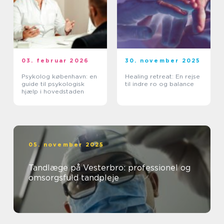
03. februar 2026
30. november 2025
Psykolog københavn: en
Healing retreat: En rejse
guide til psykologisk
til indre ro og balance
hjælp i hovedstaden
05. november 2025
Tandlæge på Vesterbro: professionel og
omsorgsfuld tandpleje