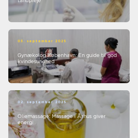
tandpleje
03. september 2025
Gynækolog København: En guide til god
kvindesundhed
02. september 2025
Oliemassage: Massage i Århus giver
energi