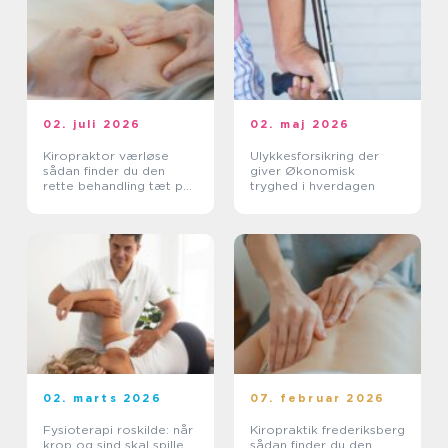
02. juli 2026
02. maj 2026
Kiropraktor værløse
Ulykkesforsikring der
sådan finder du den
giver Økonomisk
rette behandling tæt på
tryghed i hverdagen
dig
02. marts 2026
07. februar 2026
Fysioterapi roskilde: når
Kiropraktik frederiksberg
krop og sind skal spille
sådan finder du den