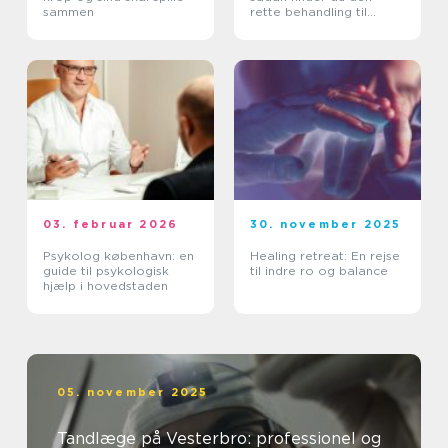
sammen
rette behandling til
smerter i krop og ryg
03. februar 2026
30. november 2025
Psykolog københavn: en
Healing retreat: En rejse
guide til psykologisk
til indre ro og balance
hjælp i hovedstaden
05. november 2025
Tandlæge på Vesterbro: professionel og