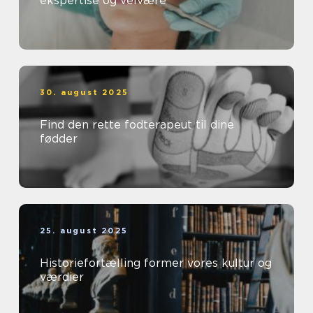
ekspertise og velvære
30. august 2025
Find den rette fodterapeut til dine
fødder
25. august 2025
Historiefortælling former vores kultur og
værdier