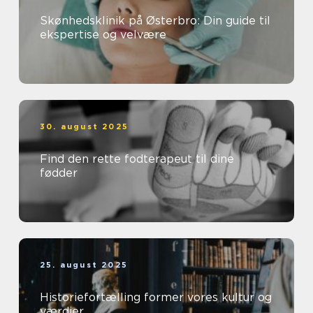
Skønhedsklinik på Østerbro: Din guide til
ekspertise og velvære
30. august 2025
Find den rette fodterapeut til dine
fødder
25. august 2025
Historiefortælling former vores kultur og
værdier