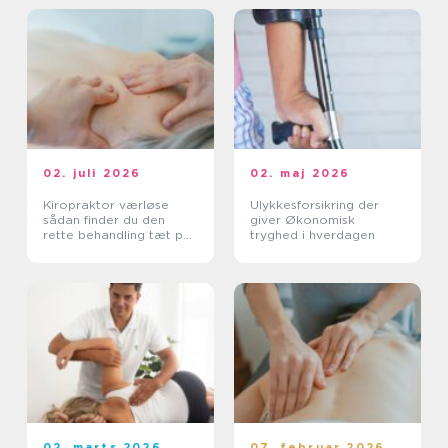
02. juli 2026
02. maj 2026
Kiropraktor værløse
Ulykkesforsikring der
sådan finder du den
giver Økonomisk
rette behandling tæt på
tryghed i hverdagen
dig
02. marts 2026
07. februar 2026