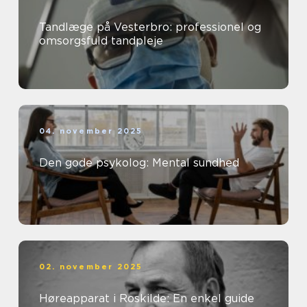
Tandlæge på Vesterbro: professionel og
omsorgsfuld tandpleje
04. november 2025
Den gode psykolog: Mental sundhed
02. november 2025
Høreapparat i Roskilde: En enkel guide