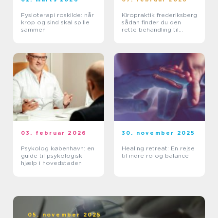
Fysioterapi roskilde: når
Kiropraktik frederiksberg
krop og sind skal spille
sådan finder du den
sammen
rette behandling til
smerter i krop og ryg
03. februar 2026
30. november 2025
Psykolog københavn: en
Healing retreat: En rejse
guide til psykologisk
til indre ro og balance
hjælp i hovedstaden
05. november 2025