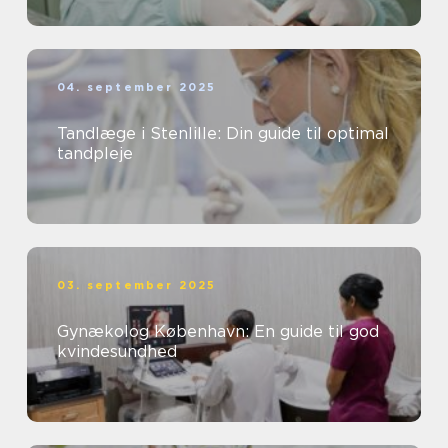
04. september 2025
Tandlæge i Stenlille: Din guide til optimal
tandpleje
03. september 2025
Gynækolog København: En guide til god
kvindesundhed