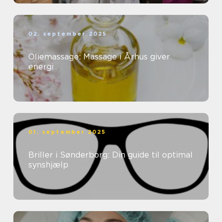
02. september 2025
Oliemassage: Massage i Århus giver
energi
01. september 2025
Briller i Sønderborg: Din guide til optimal
synshjælp