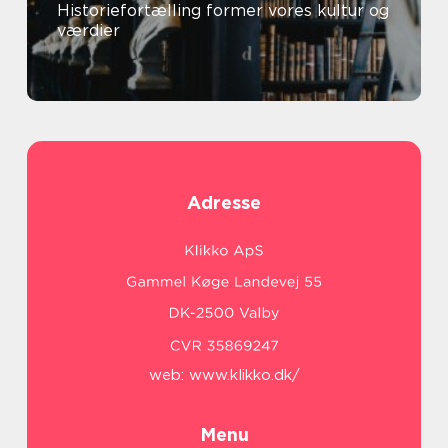
Historiefortælling former vores kultur og
værdier
Adresse
web:
www.klikko.dk/
Menu