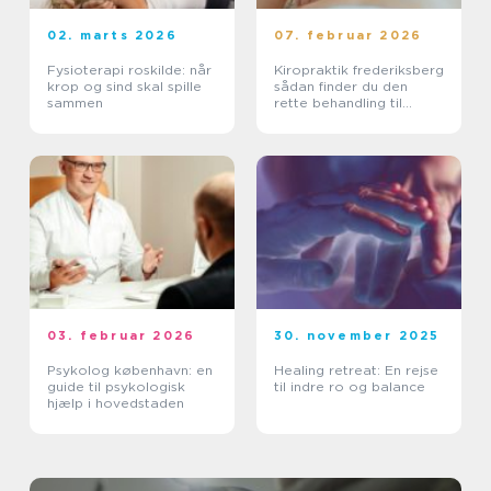
02. marts 2026
07. februar 2026
Fysioterapi roskilde: når
Kiropraktik frederiksberg
krop og sind skal spille
sådan finder du den
sammen
rette behandling til
smerter i krop og ryg
03. februar 2026
30. november 2025
Psykolog københavn: en
Healing retreat: En rejse
guide til psykologisk
til indre ro og balance
hjælp i hovedstaden