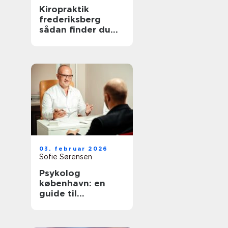
Kiropraktik
frederiksberg
sådan finder du
den rette
behandling til
smerter i krop og
ryg
03. februar 2026
Sofie Sørensen
Psykolog
københavn: en
guide til
psykologisk hjælp
i hovedstaden