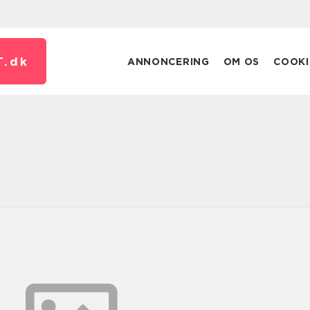
T.
dk
ANNONCERING
OM OS
COOKI