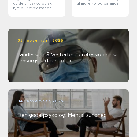
guide til psykologisk
til indre ro og balance
hjælp i hovedstaden
05. november 2025
Tandlæge på Vesterbro: professionel og
omsorgsfuld tandpleje
04. november 2025
Den gode psykolog: Mental sundhed