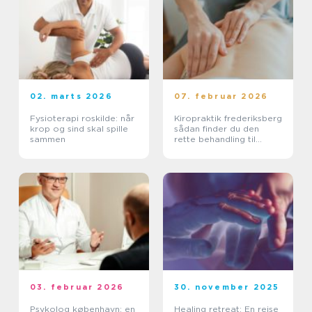
02. marts 2026
07. februar 2026
Fysioterapi roskilde: når
Kiropraktik frederiksberg
krop og sind skal spille
sådan finder du den
sammen
rette behandling til
smerter i krop og ryg
03. februar 2026
30. november 2025
Psykolog københavn: en
Healing retreat: En rejse