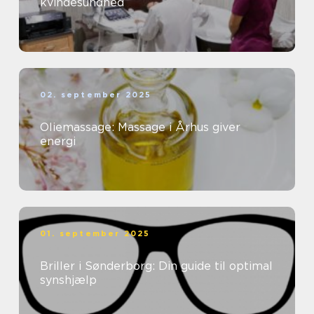
kvindesundhed
02. september 2025
Oliemassage: Massage i Århus giver
energi
01. september 2025
Briller i Sønderborg: Din guide til optimal
synshjælp