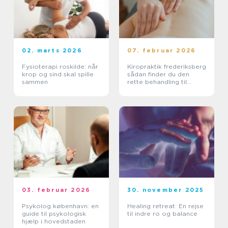
02. marts 2026
07. februar 2026
Fysioterapi roskilde: når
Kiropraktik frederiksberg
krop og sind skal spille
sådan finder du den
sammen
rette behandling til
smerter i krop og ryg
03. februar 2026
30. november 2025
Psykolog københavn: en
Healing retreat: En rejse
guide til psykologisk
til indre ro og balance
hjælp i hovedstaden