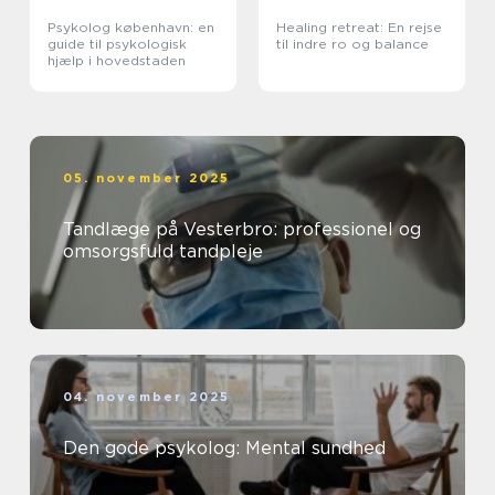
Psykolog københavn: en
Healing retreat: En rejse
guide til psykologisk
til indre ro og balance
hjælp i hovedstaden
05. november 2025
Tandlæge på Vesterbro: professionel og
omsorgsfuld tandpleje
04. november 2025
Den gode psykolog: Mental sundhed