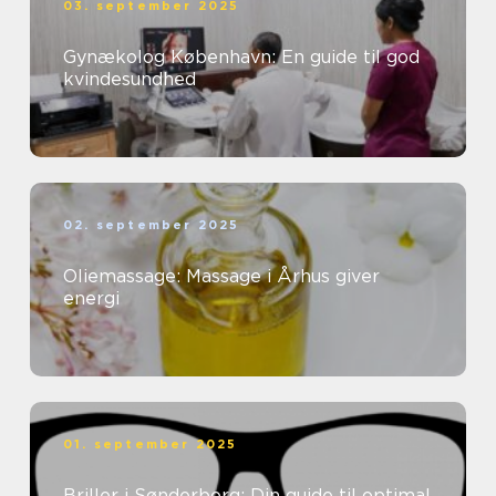
03. september 2025
Gynækolog København: En guide til god
kvindesundhed
02. september 2025
Oliemassage: Massage i Århus giver
energi
01. september 2025
Briller i Sønderborg: Din guide til optimal