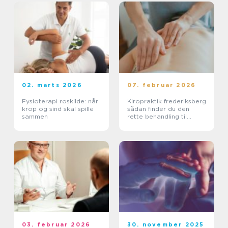
02. marts 2026
07. februar 2026
Fysioterapi roskilde: når
Kiropraktik frederiksberg
krop og sind skal spille
sådan finder du den
sammen
rette behandling til
smerter i krop og ryg
03. februar 2026
30. november 2025