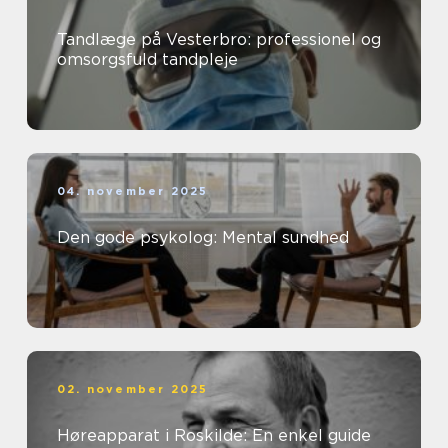
Tandlæge på Vesterbro: professionel og
omsorgsfuld tandpleje
04. november 2025
Den gode psykolog: Mental sundhed
02. november 2025
Høreapparat i Roskilde: En enkel guide