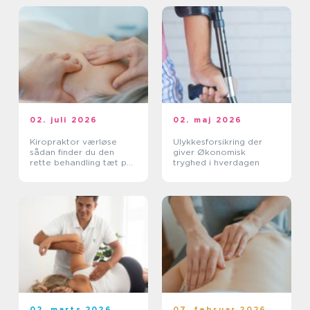
02. juli 2026
02. maj 2026
Kiropraktor værløse
Ulykkesforsikring der
sådan finder du den
giver Økonomisk
rette behandling tæt på
tryghed i hverdagen
dig
02. marts 2026
07. februar 2026