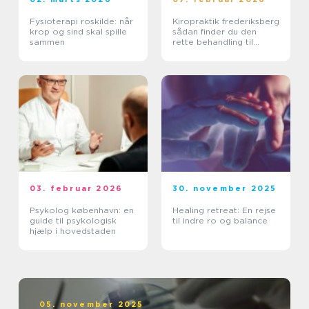
Fysioterapi roskilde: når
Kiropraktik frederiksberg
krop og sind skal spille
sådan finder du den
sammen
rette behandling til
smerter i krop og ryg
03. februar 2026
30. november 2025
Psykolog københavn: en
Healing retreat: En rejse
guide til psykologisk
til indre ro og balance
hjælp i hovedstaden
05. november 2025