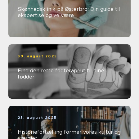
Skønhedsklinik på Østerbro: Din guide til
ekspertise og velvære
30. august 2025
Find den rette fodterapeut til dine
fødder
25. august 2025
Historiefortælling former vores kultur og
værdier