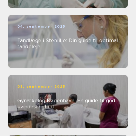
04. september 2025
Tandlæge i Stenlille: Din guide til optimal
tandpleje
03. september 2025
Gynækolog København: En guide til god
kvindesundhed