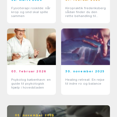
Fysioterapi roskilde: når
Kiropraktik frederiksberg
krop og sind skal spille
sådan finder du den
sammen
rette behandling til
smerter i krop og ryg
03. februar 2026
30. november 2025
Psykolog københavn: en
Healing retreat: En rejse
guide til psykologisk
til indre ro og balance
hjælp i hovedstaden
05. november 2025