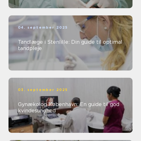
04. september 2025
Tandlæge i Stenlille: Din guide til optimal
tandpleje
03. september 2025
Gynækolog København: En guide til god
kvindesundhed