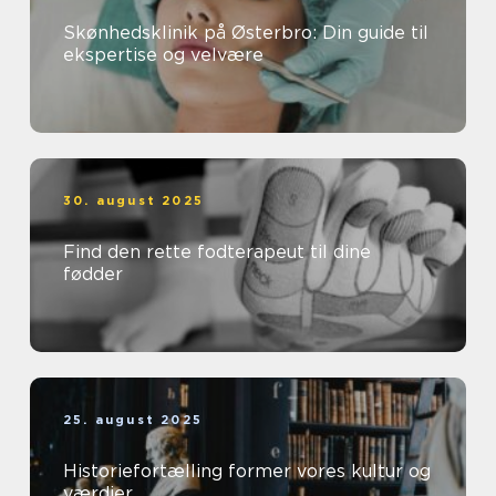
Skønhedsklinik på Østerbro: Din guide til
ekspertise og velvære
30. august 2025
Find den rette fodterapeut til dine
fødder
25. august 2025
Historiefortælling former vores kultur og
værdier