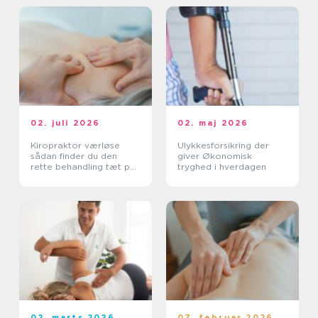
02. juli 2026
02. maj 2026
Kiropraktor værløse
Ulykkesforsikring der
sådan finder du den
giver Økonomisk
rette behandling tæt på
tryghed i hverdagen
dig
02. marts 2026
07. februar 2026