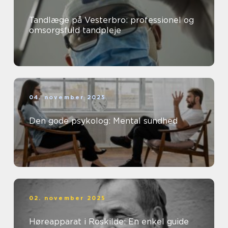
Tandlæge på Vesterbro: professionel og
omsorgsfuld tandpleje
04. november 2025
Den gode psykolog: Mental sundhed
02. november 2025
Høreapparat i Roskilde: En enkel guide