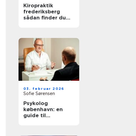
Kiropraktik
frederiksberg
sådan finder du
den rette
behandling til
smerter i krop og
ryg
03. februar 2026
Sofie Sørensen
Psykolog
københavn: en
guide til
psykologisk hjælp
i hovedstaden