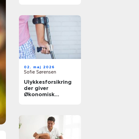
rette behandling
tæt på dig
02. maj 2026
Sofie Sørensen
Ulykkesforsikring
der giver
Økonomisk
tryghed i
hverdagen