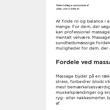
At finde ro og balance i 
mange. For dem, der søger
kan professionel massage
mentalt velvære. Massage
sundhedsmæssige fordele,
muligheder for dem, der ø
Fordele ved mass
Massage byder på en ræk
stress, forbedrer blodci
mest bemærkelsesværdige 
muskelspændinger og kro
ryg- eller nakkesmerter, b
a
for at