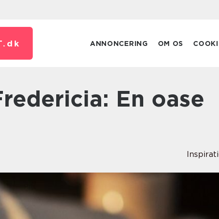
T.
dk
ANNONCERING
OM OS
COOKI
Inspirat