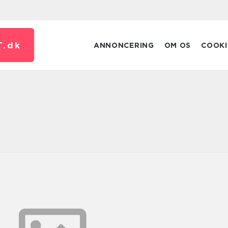
T.
dk
ANNONCERING
OM OS
COOKI