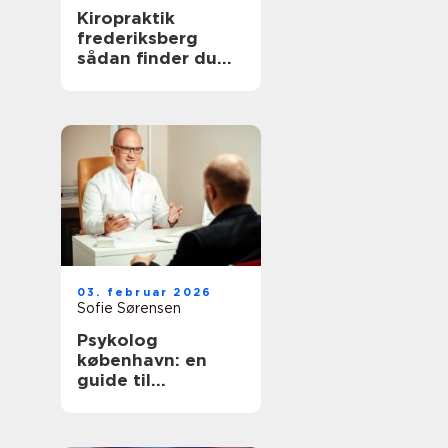
Kiropraktik
frederiksberg
sådan finder du
den rette
behandling til
smerter i krop og
ryg
03. februar 2026
Sofie Sørensen
Psykolog
københavn: en
guide til
psykologisk hjælp
i hovedstaden