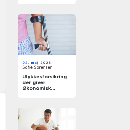
rette behandling
tæt på dig
02. maj 2026
Sofie Sørensen
Ulykkesforsikring
der giver
Økonomisk
tryghed i
hverdagen