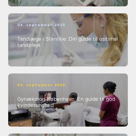
04. september 2025
Tandlæge i Stenlille: Din guide til optimal
tandpleje
03. september 2025
Gynækolog København: En guide til god
kvindesundhed