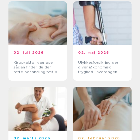
02. juli 2026
02. maj 2026
Kiropraktor værløse
Ulykkesforsikring der
sådan finder du den
giver Økonomisk
rette behandling tæt på
tryghed i hverdagen
dig
02. marts 2026
07. februar 2026