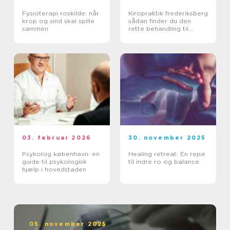
Fysioterapi roskilde: når
Kiropraktik frederiksberg
krop og sind skal spille
sådan finder du den
sammen
rette behandling til
smerter i krop og ryg
03. februar 2026
30. november 2025
Psykolog københavn: en
Healing retreat: En rejse
guide til psykologisk
til indre ro og balance
hjælp i hovedstaden
05. november 2025