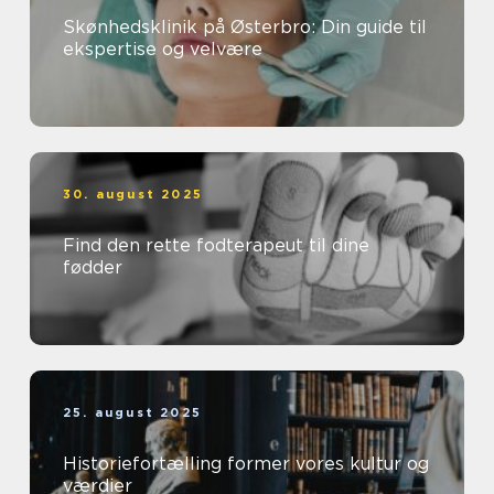
Skønhedsklinik på Østerbro: Din guide til
ekspertise og velvære
30. august 2025
Find den rette fodterapeut til dine
fødder
25. august 2025
Historiefortælling former vores kultur og
værdier