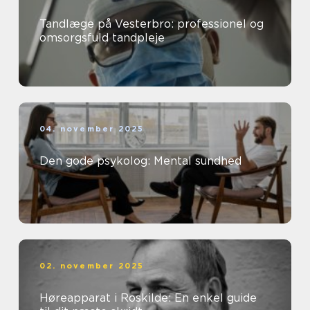
Tandlæge på Vesterbro: professionel og
omsorgsfuld tandpleje
04. november 2025
Den gode psykolog: Mental sundhed
02. november 2025
Høreapparat i Roskilde: En enkel guide