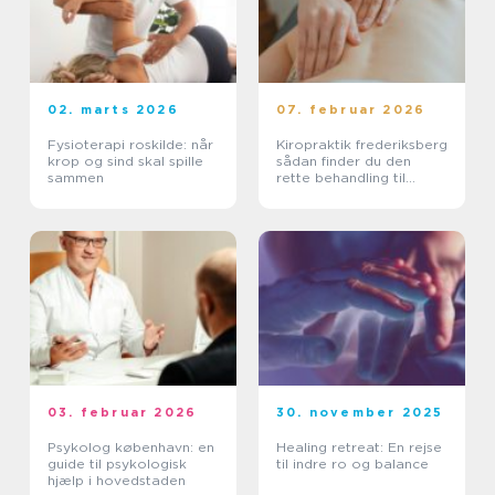
02. marts 2026
07. februar 2026
Fysioterapi roskilde: når
Kiropraktik frederiksberg
krop og sind skal spille
sådan finder du den
sammen
rette behandling til
smerter i krop og ryg
03. februar 2026
30. november 2025
Psykolog københavn: en
Healing retreat: En rejse
guide til psykologisk
til indre ro og balance
hjælp i hovedstaden