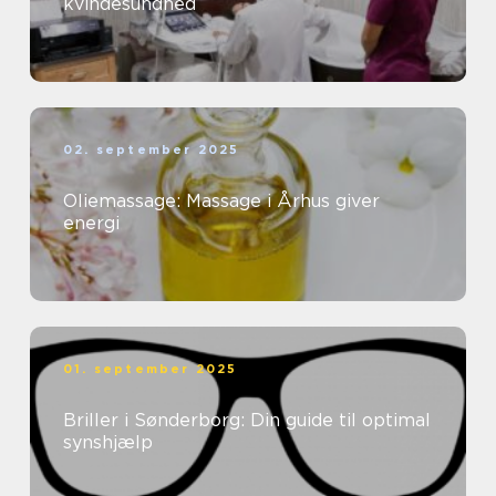
kvindesundhed
02. september 2025
Oliemassage: Massage i Århus giver
energi
01. september 2025
Briller i Sønderborg: Din guide til optimal
synshjælp