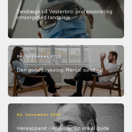
Tandlæge på Vesterbro: professionel og
omsorgsfuld tandpleje
04. november 2025
Den gode psykolog: Mental sundhed
02. november 2025
Høreapparat i Roskilde: En enkel guide