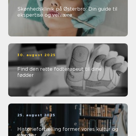
Skønhedsklinik på Østerbro: Din guide til
ekspertise og velvære
30. august 2025
Find den rette fodterapeut til dine
fødder
25. august 2025
Historiefortælling former vores kultur og
værdier