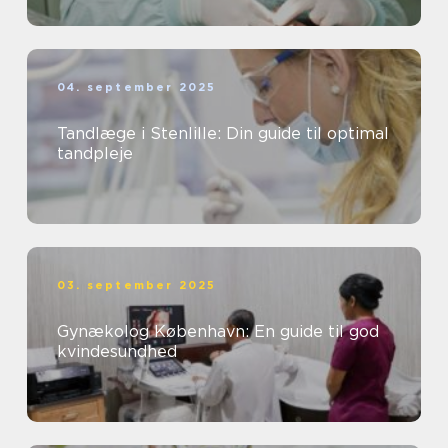
04. september 2025
Tandlæge i Stenlille: Din guide til optimal
tandpleje
03. september 2025
Gynækolog København: En guide til god
kvindesundhed