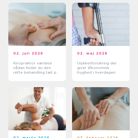
02. juli 2026
02. maj 2026
Kiropraktor værløse
Ulykkesforsikring der
sådan finder du den
giver Økonomisk
rette behandling tæt på
tryghed i hverdagen
dig
02. marts 2026
07. februar 2026