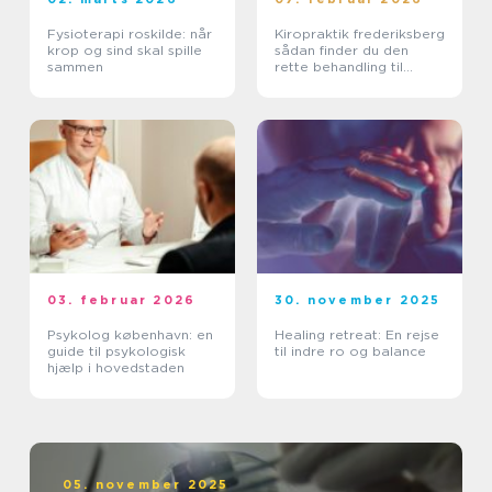
Fysioterapi roskilde: når
Kiropraktik frederiksberg
krop og sind skal spille
sådan finder du den
sammen
rette behandling til
smerter i krop og ryg
03. februar 2026
30. november 2025
Psykolog københavn: en
Healing retreat: En rejse
guide til psykologisk
til indre ro og balance
hjælp i hovedstaden
05. november 2025