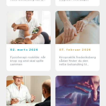
dig
02. marts 2026
07. februar 2026
Fysioterapi roskilde: når
Kiropraktik frederiksberg
krop og sind skal spille
sådan finder du den
sammen
rette behandling til
smerter i krop og ryg