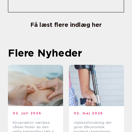
Få læst flere indlæg her
Flere Nyheder
02. juli 2026
02. maj 2026
Kiropraktor værløse
Ulykkesforsikring der
sådan finder du den
giver Økonomisk
rette behandling tæt på
tryghed i hverdagen