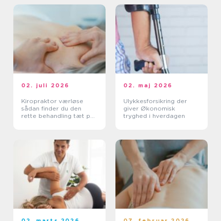
02. juli 2026
02. maj 2026
Kiropraktor værløse
Ulykkesforsikring der
sådan finder du den
giver Økonomisk
rette behandling tæt på
tryghed i hverdagen
dig
02. marts 2026
07. februar 2026