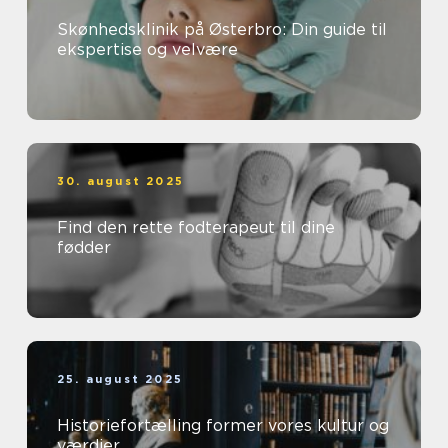
Skønhedsklinik på Østerbro: Din guide til
ekspertise og velvære
30. august 2025
Find den rette fodterapeut til dine
fødder
25. august 2025
Historiefortælling former vores kultur og
værdier