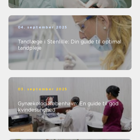
04. september 2025
Tandlæge i Stenlille: Din guide til optimal
tandpleje
03. september 2025
Gynækolog København: En guide til god
kvindesundhed