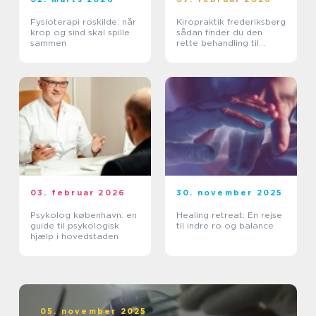
Fysioterapi roskilde: når
Kiropraktik frederiksberg
krop og sind skal spille
sådan finder du den
sammen
rette behandling til
smerter i krop og ryg
03. februar 2026
30. november 2025
Psykolog københavn: en
Healing retreat: En rejse
guide til psykologisk
til indre ro og balance
hjælp i hovedstaden
05. november 2025