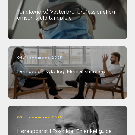
Tandlæge på Vesterbro: professionel og
omsorgsfuld tandpleje
04. november 2025
Den gode psykolog: Mental sundhed
02. november 2025
Høreapparat i Roskilde: En enkel guide