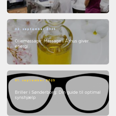
02. september 2025
Oliemassage: Massage i Århus giver
energi
01. september 2025
Briller i Sønderborg: Din guide til optimal
synshjælp