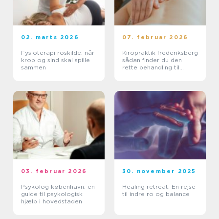
02. marts 2026
07. februar 2026
Fysioterapi roskilde: når
Kiropraktik frederiksberg
krop og sind skal spille
sådan finder du den
sammen
rette behandling til
smerter i krop og ryg
03. februar 2026
30. november 2025
Psykolog københavn: en
Healing retreat: En rejse
guide til psykologisk
til indre ro og balance
hjælp i hovedstaden