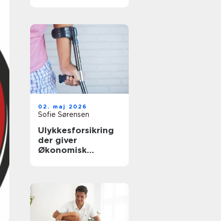
rette behandling
tæt på dig
02. maj 2026
Sofie Sørensen
Ulykkesforsikring
der giver
Økonomisk
tryghed i
hverdagen