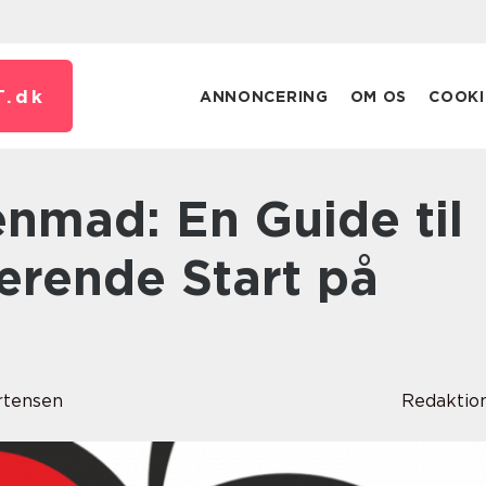
T.
dk
ANNONCERING
OM OS
COOKI
rende Start på
rtensen
Redaktio