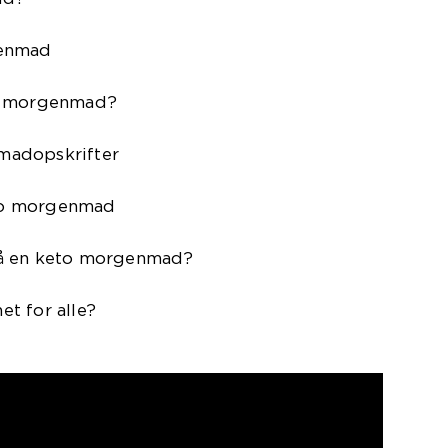
genmad
to morgenmad?
madopskrifter
keto morgenmad
på en keto morgenmad?
t for alle?