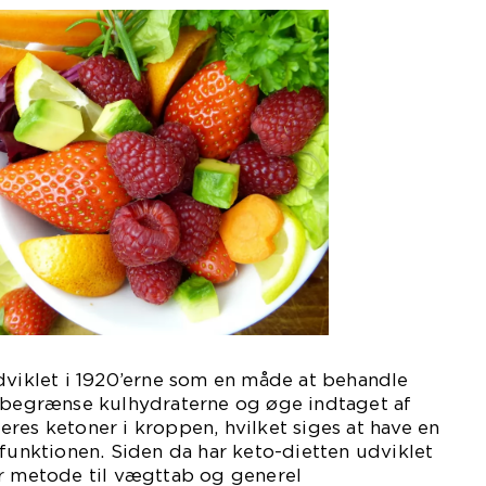
dviklet i 1920’erne som en måde at behandle
t begrænse kulhydraterne og øge indtaget af
res ketoner i kroppen, hvilket siges at have en
efunktionen. Siden da har keto-dietten udviklet
ær metode til vægttab og generel