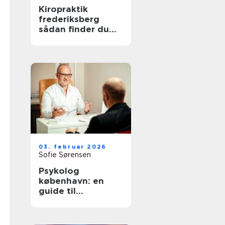
Kiropraktik
frederiksberg
sådan finder du
den rette
behandling til
smerter i krop og
ryg
03. februar 2026
Sofie Sørensen
Psykolog
københavn: en
guide til
psykologisk hjælp
i hovedstaden