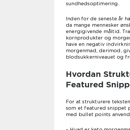
sundhedsoptimering.
Inden for de seneste år
da mange mennesker ønsk
energigivende måltid. T
kornprodukter og morgenm
have en negativ indvirkn
morgenmad, derimod, giver
blodsukkerniveauet og f
Hvordan Struktu
Featured Snipp
For at strukturere teksten
som et featured snippet 
med bullet points anvend
– Hvad er keto morgenm