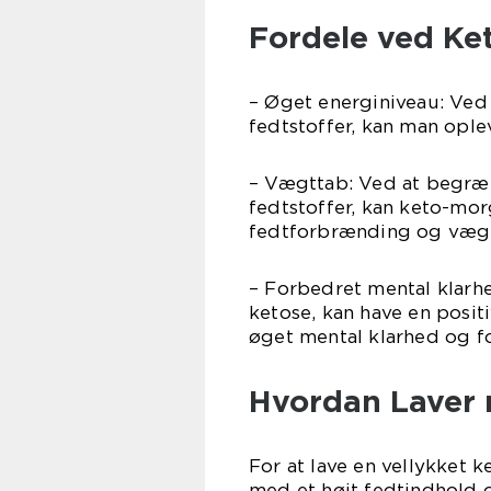
Fordele ved K
– Øget energiniveau: Ved 
fedtstoffer, kan man ople
– Vægttab: Ved at begræ
fedtstoffer, kan keto-m
fedtforbrænding og væg
– Forbedret mental klarh
ketose, kan have en posit
øget mental klarhed og f
Hvordan Laver
For at lave en vellykket
med et højt fedtindhold 