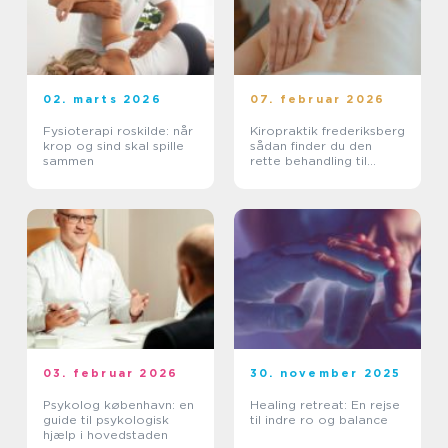
02. marts 2026
07. februar 2026
Fysioterapi roskilde: når
Kiropraktik frederiksberg
krop og sind skal spille
sådan finder du den
sammen
rette behandling til
smerter i krop og ryg
03. februar 2026
30. november 2025
Psykolog københavn: en
Healing retreat: En rejse
guide til psykologisk
til indre ro og balance
hjælp i hovedstaden