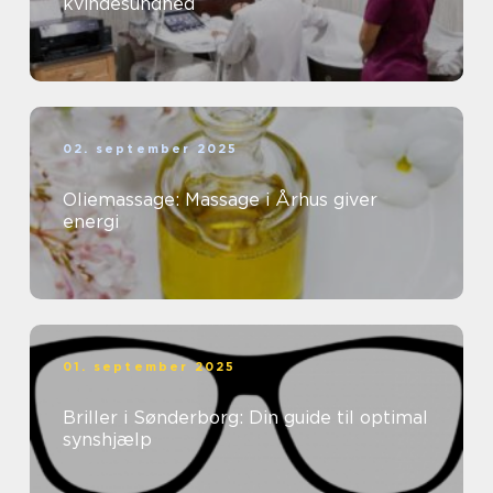
kvindesundhed
02. september 2025
Oliemassage: Massage i Århus giver
energi
01. september 2025
Briller i Sønderborg: Din guide til optimal
synshjælp