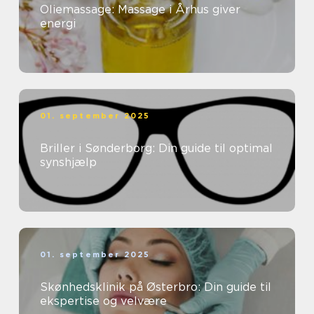
Oliemassage: Massage i Århus giver
energi
01. september 2025
Briller i Sønderborg: Din guide til optimal
synshjælp
01. september 2025
Skønhedsklinik på Østerbro: Din guide til
ekspertise og velvære