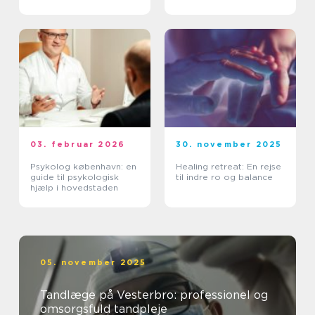
smerter i krop og ryg
03. februar 2026
30. november 2025
Psykolog københavn: en
Healing retreat: En rejse
guide til psykologisk
til indre ro og balance
hjælp i hovedstaden
05. november 2025
Tandlæge på Vesterbro: professionel og
omsorgsfuld tandpleje