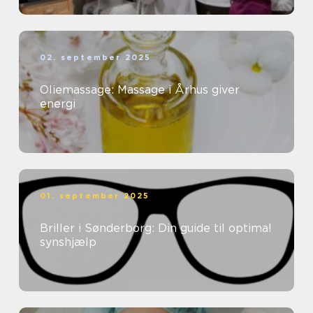
02. september 2025
Oliemassage: Massage i Århus giver
energi
01. september 2025
Briller i Sønderborg: Din guide til optimal
synshjælp