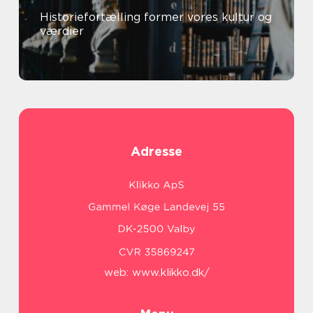
Historiefortælling former vores kultur og
værdier
Adresse
web:
www.klikko.dk/