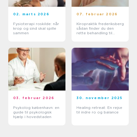
02. marts 2026
07. februar 2026
Fysioterapi roskilde: når
Kiropraktik frederiksberg
krop og sind skal spille
sådan finder du den
sammen
rette behandling til
smerter i krop og ryg
03. februar 2026
30. november 2025
Psykolog københavn: en
Healing retreat: En rejse
guide til psykologisk
til indre ro og balance
hjælp i hovedstaden