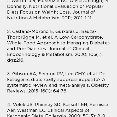
1. Warren JM, McKenzie DC, A McDonough, M
Donnelly. Nutritional Evaluation of Popular
Diets Focus on Weight Loss. Journal of
Nutrition & Metabolism. 2011; 2011: 1-11.
2. Castaño-Moreno E, Guixeras J, Bauza-
Thorbrügge M, et al. A Low-Carbohydrate,
Whole-Food Approach to Managing Diabetes
and Pre-Diabetes. Journal of Clinical
Endocrinology & Metabolism. 2020; 105(1):
dgz216.
3. Gibson AA, Seimon RV, Lee CMY, et al. Do
ketogenic diets really suppress appetite? A
systematic review and meta-analysis. Obesity
Reviews. 2015; 16(1): 64-76.
4. Volek JS, Phinney SD, Kossoff EH, Eernisse
Aer, Westman EC. Clinical Aspects of
Ketogenic Diets. Epilepsia. 2009; 50(3): 8-9.