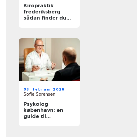
Kiropraktik
frederiksberg
sådan finder du
den rette
behandling til
smerter i krop og
ryg
03. februar 2026
Sofie Sørensen
Psykolog
københavn: en
guide til
psykologisk hjælp
i hovedstaden