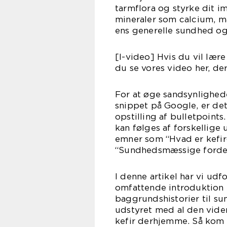
tarmflora og styrke dit i
mineraler som calcium, ma
ens generelle sundhed og
[I-video] Hvis du vil lær
du se vores video her, der
For at øge sandsynlighede
snippet på Google, er det
opstilling af bulletpoints
kan følges af forskellige 
emner som “Hvad er kefir
“Sundhedsmæssige fordel
I denne artikel har vi ud
omfattende introduktion 
baggrundshistorier til s
udstyret med al den viden
kefir derhjemme. Så kom