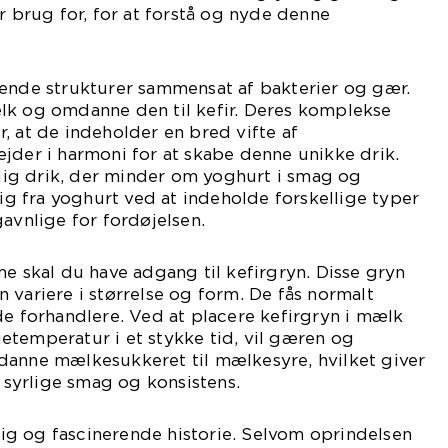
r brug for, for at forstå og nyde denne
nende strukturer sammensat af bakterier og gær.
lk og omdanne den til kefir. Deres komplekse
, at de indeholder en bred vifte af
jder i harmoni for at skabe denne unikke drik.
yrlig drik, der minder om yoghurt i smag og
sig fra yoghurt ved at indeholde forskellige typer
gavnlige for fordøjelsen.
me skal du have adgang til kefirgryn. Disse gryn
 variere i størrelse og form. De fås normalt
de forhandlere. Ved at placere kefirgryn i mælk
etemperatur i et stykke tid, vil gæren og
danne mælkesukkeret til mælkesyre, hvilket giver
e syrlige smag og konsistens.
 rig og fascinerende historie. Selvom oprindelsen