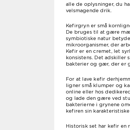
alle de oplysninger, du ha
velsmagende drik.
Kefirgryn er små kornlig
De bruges til at gære mæ
symbiotiske natur betyder
mikroorganismer, der arbe
Kefir er en cremet, let s
konsistens. Det adskiller 
bakterier og gær, der er 
For at lave kefir derhjem
ligner små klumper og kan
online eller hos dedikere
og lade den gære ved stu
bakterierne i grynene om
kefiren sin karakteristisk
Historisk set har kefir en