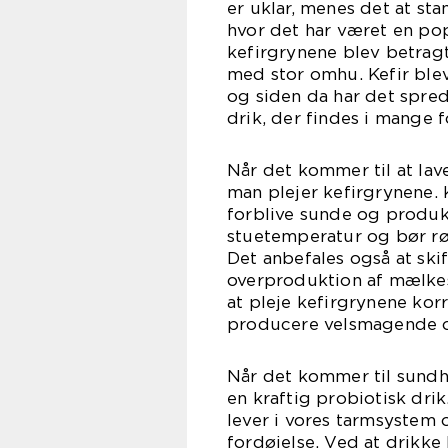
er uklar, menes det at st
hvor det har været en pop
kefirgrynene blev betrag
med stor omhu. Kefir blev
og siden da har det spredt
drik, der findes i mange 
Når det kommer til at lav
man plejer kefirgrynene. 
forblive sunde og produk
stuetemperatur og bør rø
Det anbefales også at ski
overproduktion af mælke
at pleje kefirgrynene kor
producere velsmagende og
Når det kommer til sundh
en kraftig probiotisk dri
lever i vores tarmsystem o
fordøjelse. Ved at drikke 