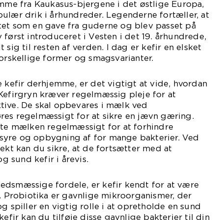
amme fra Kaukasus-bjergene i det østlige Europa,
ulær drik i århundreder. Legenderne fortæller, at
tet som en gave fra guderne og blev passet på
 først introduceret i Vesten i det 19. århundrede,
 sig til resten af verden. I dag er kefir en elsket
forskellige former og smagsvarianter.
e kefir derhjemme, er det vigtigt at vide, hvordan
Kefirgryn kræver regelmæssig pleje for at
tive. De skal opbevares i mælk ved
res regelmæssigt for at sikre en jævn gæring.
fte mælken regelmæssigt for at forhindre
syre og opbygning af for mange bakterier. Ved
rekt kan du sikre, at de fortsætter med at
 sund kefir i årevis.
edsmæssige fordele, er kefir kendt for at være
k. Probiotika er gavnlige mikroorganismer, der
g spiller en vigtig rolle i at opretholde en sund
kefir kan du tilføje disse gavnlige bakterier til din