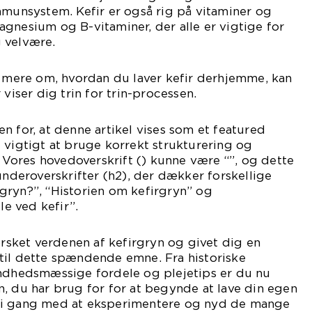
mmunsystem. Kefir er også rig på vitaminer og
gnesium og B-vitaminer, der alle er vigtige for
 velvære.
e mere om, hvordan du laver kefir derhjemme, kan
 viser dig trin for trin-processen.
n for, at denne artikel vises som et featured
 vigtigt at bruge korrekt strukturering og
. Vores hovedoverskrift () kunne være “”, og dette
underoverskrifter (h2), der dækker forskellige
gryn?”, “Historien om kefirgryn” og
e ved kefir”.
forsket verdenen af kefirgryn og givet dig en
til dette spændende emne. Fra historiske
undhedsmæssige fordele og plejetips er du nu
, du har brug for for at begynde at lave din egen
 i gang med at eksperimentere og nyd de mange