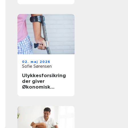
rette behandling
tæt på dig
02. maj 2026
Sofie Sørensen
Ulykkesforsikring
der giver
Økonomisk
tryghed i
hverdagen