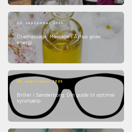
02. september 2025
Oliemassage: Massage i Århus giver
energi
01. september 2025
Briller i Sønderborg: Din guide til optimal
synshjælp