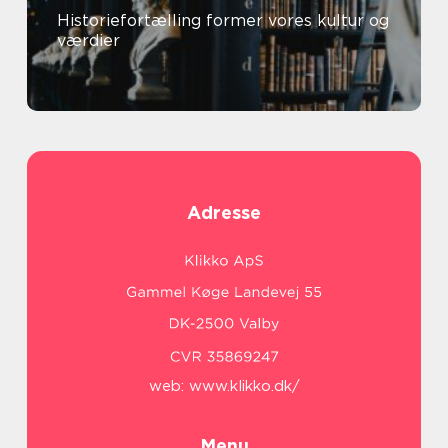
Historiefortælling former vores kultur og
værdier
Adresse
web:
www.klikko.dk/
Menu