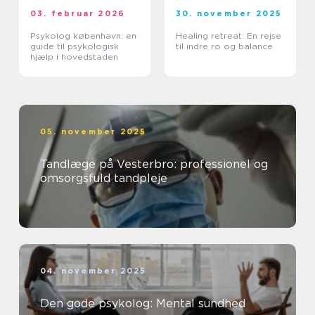
03. februar 2026
30. november 2025
Psykolog københavn: en
Healing retreat: En rejse
guide til psykologisk
til indre ro og balance
hjælp i hovedstaden
05. november 2025
Tandlæge på Vesterbro: professionel og
omsorgsfuld tandpleje
04. november 2025
Den gode psykolog: Mental sundhed