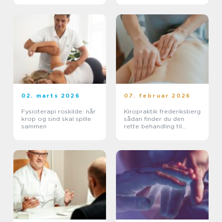
02. marts 2026
07. februar 2026
Fysioterapi roskilde: når
Kiropraktik frederiksberg
krop og sind skal spille
sådan finder du den
sammen
rette behandling til
smerter i krop og ryg