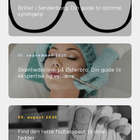
Briller i Sønderborg: Din guide til optimal
synshjælp
01. september 2025
Skønhedsklinik på Østerbro: Din guide til
ekspertise og velvære
30. august 2025
Find den rette fodterapeut til dine
fødder