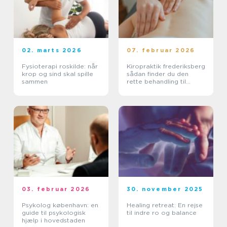
02. marts 2026
07. februar 2026
Fysioterapi roskilde: når
Kiropraktik frederiksberg
krop og sind skal spille
sådan finder du den
sammen
rette behandling til
smerter i krop og ryg
03. februar 2026
30. november 2025
Psykolog københavn: en
Healing retreat: En rejse
guide til psykologisk
til indre ro og balance
hjælp i hovedstaden