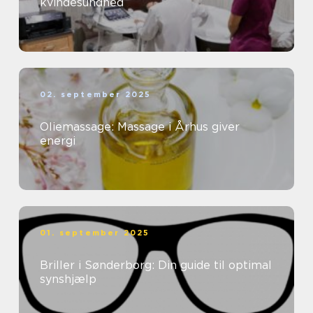
kvindesundhed
02. september 2025
Oliemassage: Massage i Århus giver
energi
01. september 2025
Briller i Sønderborg: Din guide til optimal
synshjælp