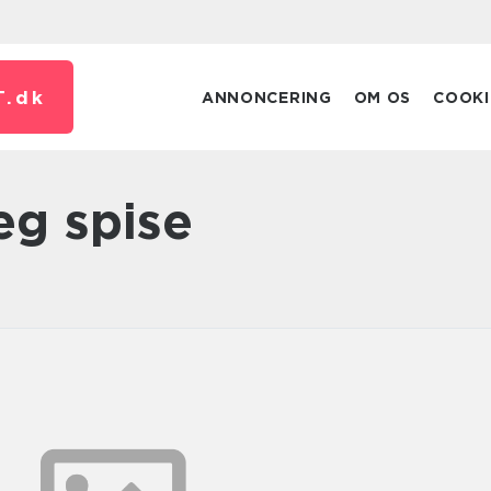
T.
dk
ANNONCERING
OM OS
COOKI
jeg spise