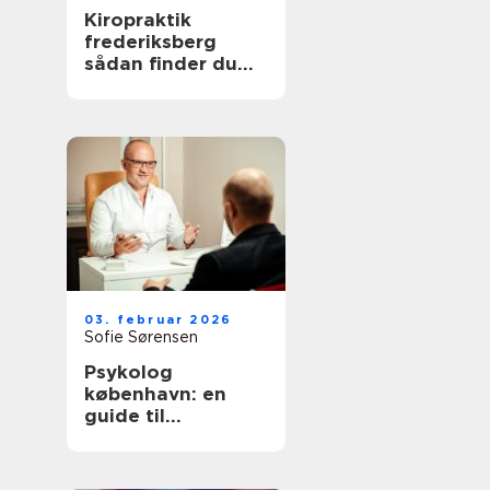
Kiropraktik
frederiksberg
sådan finder du
den rette
behandling til
smerter i krop og
ryg
03. februar 2026
Sofie Sørensen
Psykolog
københavn: en
guide til
psykologisk hjælp
i hovedstaden