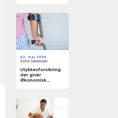
rette behandling
tæt på dig
02. maj 2026
Sofie Sørensen
Ulykkesforsikring
der giver
Økonomisk
tryghed i
hverdagen