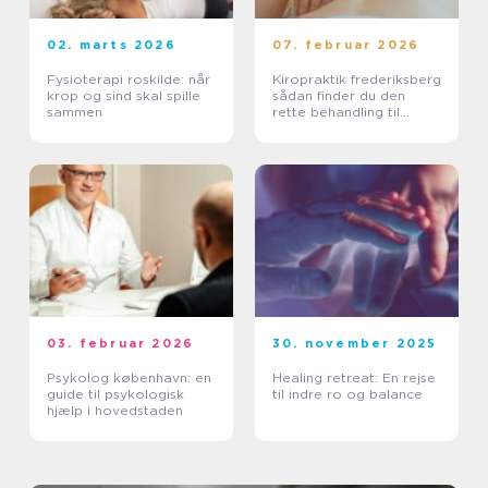
02. marts 2026
07. februar 2026
Fysioterapi roskilde: når
Kiropraktik frederiksberg
krop og sind skal spille
sådan finder du den
sammen
rette behandling til
smerter i krop og ryg
03. februar 2026
30. november 2025
Psykolog københavn: en
Healing retreat: En rejse
guide til psykologisk
til indre ro og balance
hjælp i hovedstaden