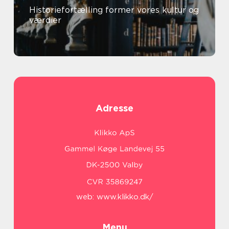
Historiefortælling former vores kultur og
værdier
Adresse
web:
www.klikko.dk/
Menu