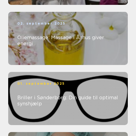
02. september 2025
Oliemassage: Massage i Århus giver
energi
01. september 2025
Briller i Sønderborg: Din guide til optimal
synshjælp