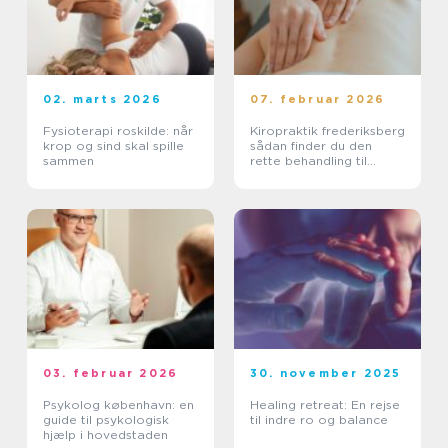
02. marts 2026
07. februar 2026
Fysioterapi roskilde: når
Kiropraktik frederiksberg
krop og sind skal spille
sådan finder du den
sammen
rette behandling til
smerter i krop og ryg
03. februar 2026
30. november 2025
Psykolog københavn: en
Healing retreat: En rejse
guide til psykologisk
til indre ro og balance
hjælp i hovedstaden