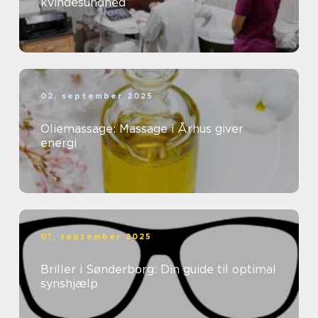
kvindesundhed
02. september 2025
Oliemassage: Massage i Århus giver
energi
01. september 2025
Briller i Sønderborg: Din guide til optimal
synshjælp