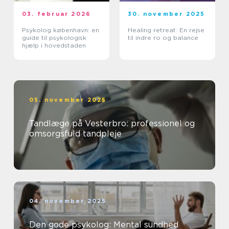
03. februar 2026
30. november 2025
Psykolog københavn: en
Healing retreat: En rejse
guide til psykologisk
til indre ro og balance
hjælp i hovedstaden
05. november 2025
Tandlæge på Vesterbro: professionel og
omsorgsfuld tandpleje
04. november 2025
Den gode psykolog: Mental sundhed