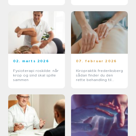
dig
02. marts 2026
07. februar 2026
Fysioterapi roskilde: når
Kiropraktik frederiksberg
krop og sind skal spille
sådan finder du den
sammen
rette behandling til
smerter i krop og ryg