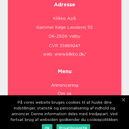
Adresse
web:
www.klikko.dk/
Menu
Annoncering
Om os
Cookies
På vores website bruges cookies til at huske dine
indstillinger, statistik og personalisering af indhold og
Kontakt os
annoncer. Denne information deles med tredjepart. Ved
Sitemap
fortsat brug af websiden godkender du cookiepolitikken.
Ok
Privatlivspolitik