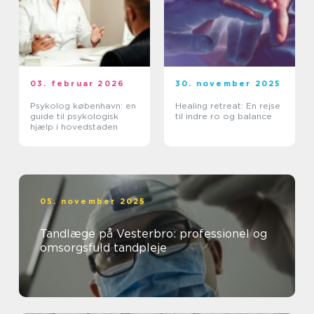
03. februar 2026
30. november 2025
Psykolog københavn: en
Healing retreat: En rejse
guide til psykologisk
til indre ro og balance
hjælp i hovedstaden
05. november 2025
Tandlæge på Vesterbro: professionel og
omsorgsfuld tandpleje