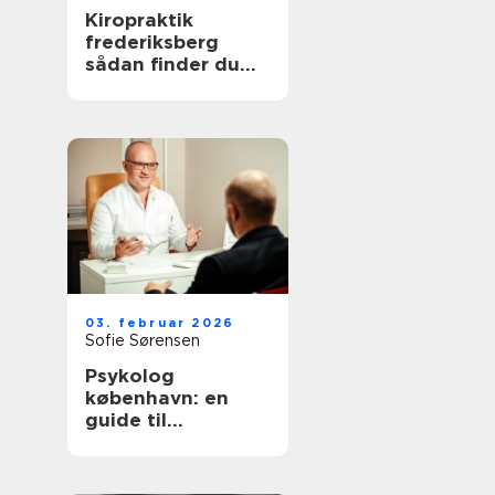
Kiropraktik
frederiksberg
sådan finder du
den rette
behandling til
smerter i krop og
ryg
03. februar 2026
Sofie Sørensen
Psykolog
københavn: en
guide til
psykologisk hjælp
i hovedstaden