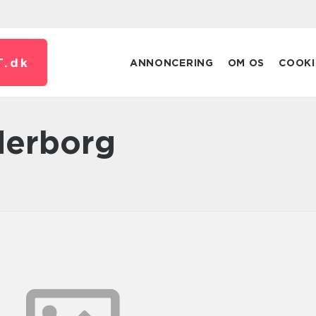
T.
dk
ANNONCERING
OM OS
COOKI
nderborg