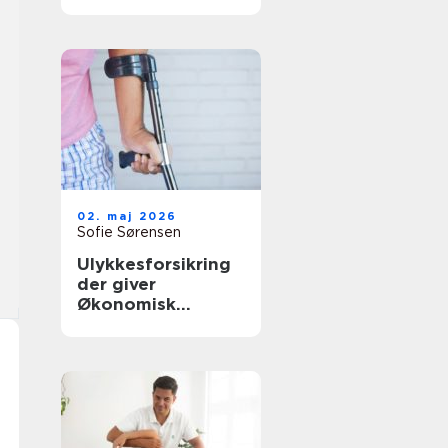
rette behandling
tæt på dig
02. maj 2026
Sofie Sørensen
Ulykkesforsikring
der giver
Økonomisk
tryghed i
hverdagen