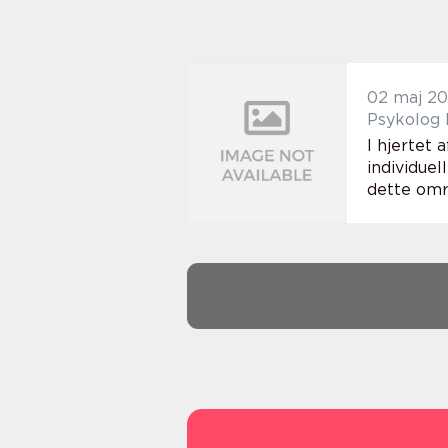
02 maj 2
Psykolog 
I hjertet 
individue
dette omr