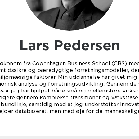
Lars Pedersen
søkonom fra Copenhagen Business School (CBS) med 
emtidssikre og bæredygtige forretningsmodeller, de
iljømæssige faktorer. Min uddannelse har givet mig 
nomisk analyse og forretningsudvikling. Gennem de s
hvor jeg har hjulpet både små og mellemstore virks
igere gennem komplekse transitioner og vækstfaser.
d bundlinje, samtidig med at jeg understøtter innov
bejder databaseret, men med øje for de menneskelige