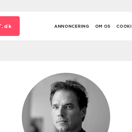
T.
dk
ANNONCERING
OM OS
COOKI