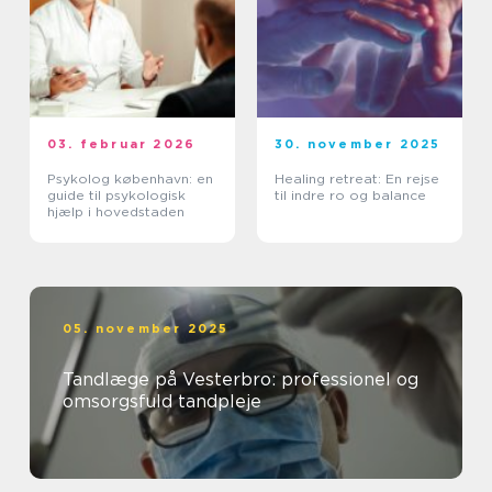
03. februar 2026
30. november 2025
Psykolog københavn: en
Healing retreat: En rejse
guide til psykologisk
til indre ro og balance
hjælp i hovedstaden
05. november 2025
Tandlæge på Vesterbro: professionel og
omsorgsfuld tandpleje