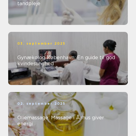
tandpleje
03. september 2025
Gynækolog København: En guide til god
kvindesundhed
02. september 2025
Oliemassage: Massage i Århus giver
energi