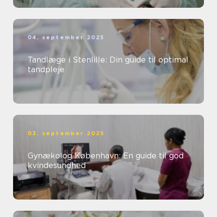
04. september 2025
Tandlæge i Stenlille: Din guide til optimal
tandpleje
03. september 2025
Gynækolog København: En guide til god
kvindesundhed