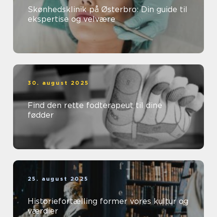
Skønhedsklinik på Østerbro: Din guide til
ekspertise og velvære
30. august 2025
Find den rette fodterapeut til dine
fødder
25. august 2025
Historiefortælling former vores kultur og
værdier