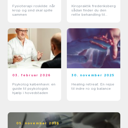
Fysioterapi roskilde: når
Kiropraktik frederiksberg
krop og sind skal spille
sådan finder du den
sammen
rette behandling til
smerter i krop og ryg
03. februar 2026
30. november 2025
Psykolog københavn: en
Healing retreat: En rejse
guide til psykologisk
til indre ro og balance
hjælp i hovedstaden
05. november 2025