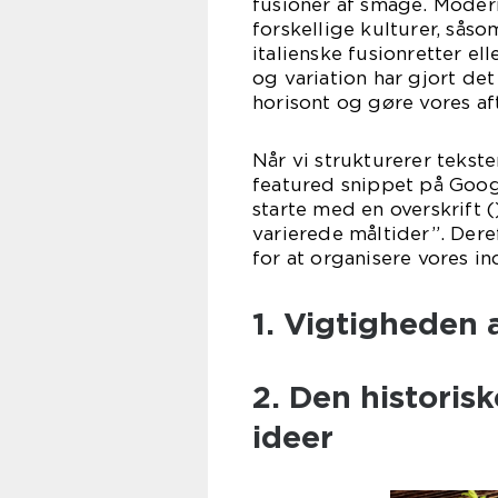
fusioner af smage. Moder
forskellige kulturer, såso
italienske fusionretter e
og variation har gjort det
horisont og gøre vores 
Når vi strukturerer tekst
featured snippet på Googl
starte med en overskrift (
varierede måltider”. Dere
for at organisere vores ind
1. Vigtigheden 
2. Den historis
ideer