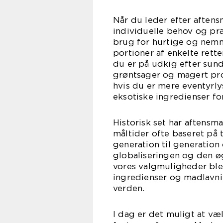
Når du leder efter aftensm
individuelle behov og præ
brug for hurtige og nemme
portioner af enkelte rett
du er på udkig efter sund
grøntsager og magert prot
hvis du er mere eventyrl
eksotiske ingredienser f
Historisk set har aftensma
måltider ofte baseret på t
generation til generatio
globaliseringen og den ø
vores valgmuligheder blev
ingredienser og madlavnin
verden.
I dag er det muligt at væ