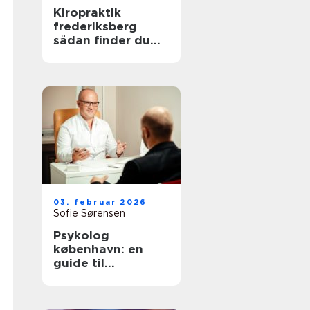
Kiropraktik
frederiksberg
sådan finder du
den rette
behandling til
smerter i krop og
ryg
03. februar 2026
Sofie Sørensen
Psykolog
københavn: en
guide til
psykologisk hjælp
i hovedstaden