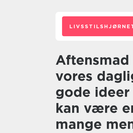
LIVSSTILSHJØRNE
Aftensmad er en vigtig del af
vores dagli
gode ideer 
kan være e
mange men