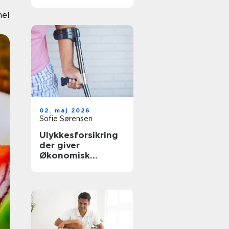
rette behandling
tæt på dig
nel
02. maj 2026
Sofie Sørensen
Ulykkesforsikring
der giver
Økonomisk
tryghed i
hverdagen