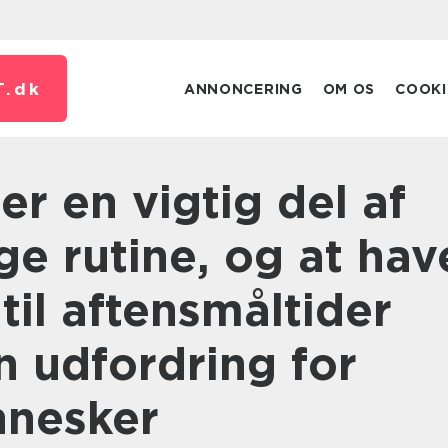
T.
dk
ANNONCERING
OM OS
COOKI
ge rutine, og at hav
til aftensmåltider
n udfordring for
nesker