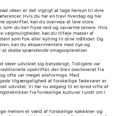
ad ideer, er det vigtigt at tage hensyn til dine
ferencer. Hvis du har en travl hverdag og har
 opskrifter, kan du overveje at lave store
er, som du kan fryse ned og opvarme senere. Hvis
e valgmuligheder, kan du tilføje masser af
ein som fisk eller kylling til dine måltider. Og
ysten, kan du eksperimentere med nye og
or at skabe spændende smagsoplevelser.
d ideer udviklet sig betydeligt. Tidligere var
raditionelle opskrifter, der blev overleveret fra
n og ofte var meget ensformige. Med
gede tilgængelighed af forskellige fødevarer er
et udvidet. Vi har nu adgang til en bred vifte af
gsteknikker fra forskellige kulturer rundt om i
lge mellem et væld af forskellige køkkener og