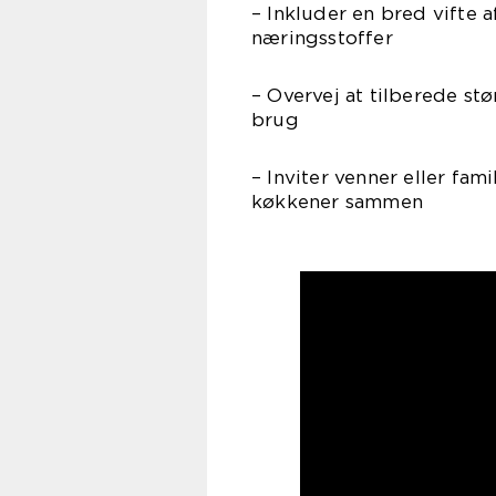
– Inkluder en bred vifte a
næringsstoffer
– Overvej at tilberede stø
brug
– Inviter venner eller fam
køkkener sammen