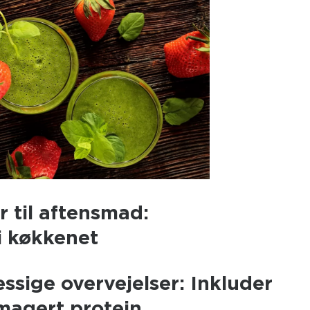
r til aftensmad:
i køkkenet
sige overvejelser: Inkluder
magert protein