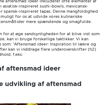
ne aftensmad ideer inkluderer ofte elementer af
m asiatisk-inspireret sushi-bowls, mexicansk-
ller spansk-inspireret tapas. Denne mangfoldighed
 muligt for os at udvide vores kulinariske
aftensmåltider mere spændende og smagfulde.
en for at øge sandsynligheden for at blive vist som
e, kan vi bruge forskellige taktikker. Vi kan
) som: “Aftensmad ideer: Inspiration til lækre og
fter kan vi inddrage flere underoverskrifter (h2)
hold, f.eks:
af aftensmad ideer
ke udvikling af aftensmad